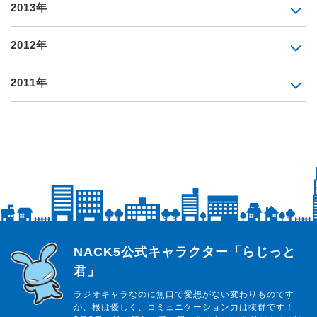
2013年
2012年
2011年
らじっと君
NACK5公式キャラクター「らじっと
君」
ラジオキャラなのに無口で愛想がない変わりものです
が、根は優しく、コミュニケーション力は抜群です！