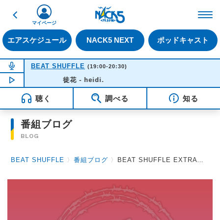
戻る
FM NACK5 79.5MHz（
マイページ
エアスケジュール
NACK5 NEXT
ポッドキャスト
NOW ON AIR
BEAT SHUFFLE
(19:00-20:30)
NOW PLAYING
徒花 - heidi.
19:37
聴く
調べる
知る
番組ブログ
BLOG
BEAT SHUFFLE
〉
番組ブログ
〉
BEAT SHUFFLE EXTRA 2023.08.18 D / アリス九號.