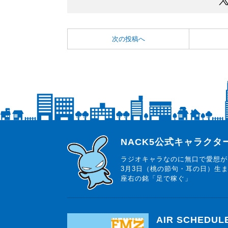
次の投稿へ
らじっと君
NACK5公式キャラク
ラジオキャラなのに無口で愛想が
3月3日（桃の節句・耳の日）生
座右の銘「足で稼ぐ」
AIR SCHEDUL