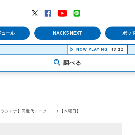
エムナックファイブ）
Twitter
Facebook
YouTube
LINE
ジュール
NACK5 NEXT
ポッ
NOW PLAYING
13:22
未来予想図
調べる
【ラジアナ】同世代トーク！！！【木曜日】