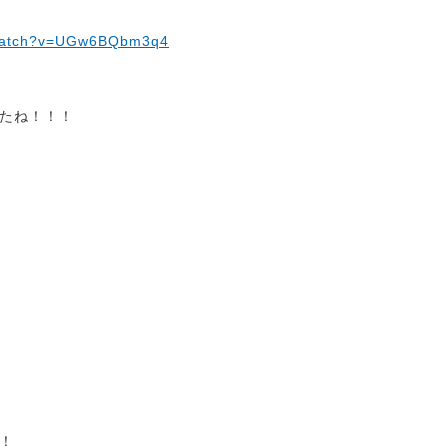
/watch?v=UGw6BQbm3q4
たね！！！
！