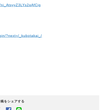
Vni_AtsyyZ3LYs2qAfCig
gin/?next=/_kubotakai_/
投稿をシェアする
Twitter
Facebook
LINEでシェアするボタン