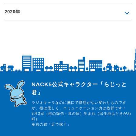
2020年
らじっと君
NACK5公式キャラクター「らじっと
君」
ラジオキャラなのに無口で愛想がない変わりものです
が、根は優しく、コミュニケーション力は抜群です！
3月3日（桃の節句・耳の日）生まれ（出生地はときがわ
町）
座右の銘「足で稼ぐ」