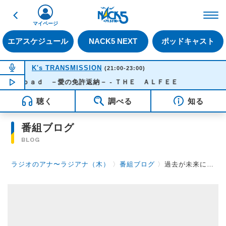
戻る
FM NACK5 79.5MHz（
マイページ
エアスケジュール
NACK5 NEXT
ポッドキャスト
NOW ON AIR
K's TRANSMISSION
(21:00-23:00)
ｓｒｏａｄ －愛の免許返納－ - ＴＨＥ ＡＬＦＥＥ
NOW PLAYING
21:30
聴く
調べる
知る
番組ブログ
BLOG
ラジオのアナ〜ラジアナ（木）
〉
番組ブログ
〉
過去が未来に追いつく時