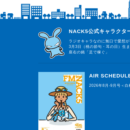
らじっと君
NACK5公式キャラク
ラジオキャラなのに無口で愛想が
3月3日（桃の節句・耳の日）生
座右の銘「足で稼ぐ」
AIR SCHEDUL
2026年8月-9月号＜