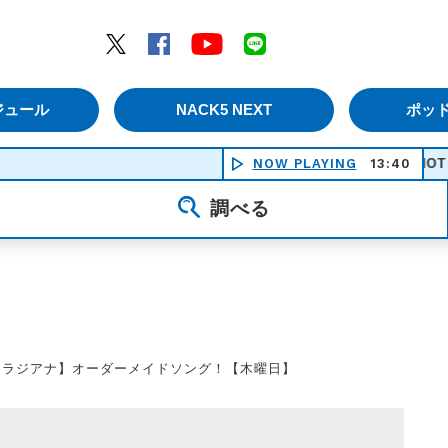
エムナックファイブ）
Twitter
Facebook
YouTube
LINE
ジュール
NACK5 NEXT
ポッ
NOW PLAYING
13:40
HOT LIMIT
調べる
【ラジアナ】オーダーメイドソング！【木曜日】