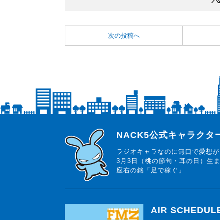
次の投稿へ
らじっと君
NACK5公式キャラク
ラジオキャラなのに無口で愛想が
3月3日（桃の節句・耳の日）生
座右の銘「足で稼ぐ」
AIR SCHEDUL