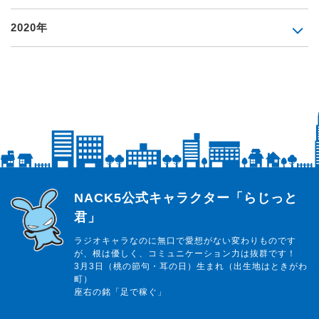
2020年
らじっと君
NACK5公式キャラクター「らじっと
君」
ラジオキャラなのに無口で愛想がない変わりものです
が、根は優しく、コミュニケーション力は抜群です！
3月3日（桃の節句・耳の日）生まれ（出生地はときがわ
町）
座右の銘「足で稼ぐ」