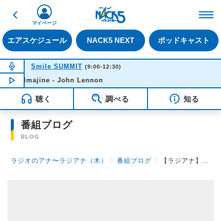
戻る
FM NACK5 79.5MHz（
マイページ
エアスケジュール
NACK5 NEXT
ポッドキャスト
NOW ON AIR
Smile SUMMIT
(9:00-12:30)
Imajine - John Lennon
NOW PLAYING
10:52
聴く
調べる
知る
番組ブログ
BLOG
ラジオのアナ〜ラジアナ（木）
〉
番組ブログ
〉
【ラジアナ】オーダーメイドソング！【木曜日】