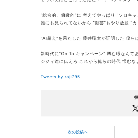
"総合的、俯瞰的"に 考えてやっぱり "ソロキ
誰にも見られてないから "顔芸"もやり放題 "
"AI超え"を果たした 藤井聡太が証明した 僕
新時代に"Go To キャンペーン" 凹む暇なん
ジジィ達に伝えろ これから俺らの時代 恨むな
Tweets by raji795
次の投稿へ