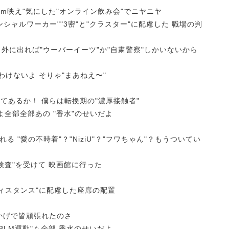
Zoom映え"気にした"オンライン飲み会"でニヤニヤ
ンシャルワーカー""3密"と"クラスター"に配慮した 職場の判
" 外に出れば"ウーバーイーツ"か"自粛警察"しかいないから
わけないよ そりゃ"まあねえ〜"
なんてあるか！ 僕らは転換期の"濃厚接触者"
よ全部全部あの "香水"のせいだよ
"愛の不時着"？"NiziU"？"フワちゃん"？もうついてい
R検査"を受けて 映画館に行った
ィスタンス"に配慮した座席の配置
おかげで皆頑張れたのさ
BLM運動"も全部 香水のせいだよ