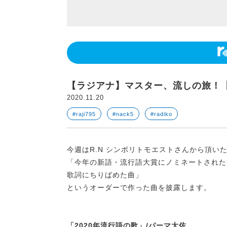
【ラジアナ】マスター、流しの旅！
2020.11.20
#raji795
#nack5
#radiko
今週はR.N シンボリトモエストさんから頂い
「今年の新語・流行語大賞にノミネートされた
歌詞にちりばめた曲」
というオーダーで作った曲を披露します。
「2020年流行語の歌」/パーマ大佐