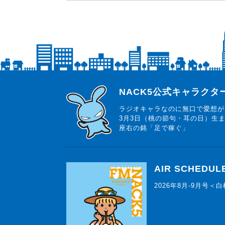
らじっと君
NACK5公式キャラク
ラジオキャラなのに無口で愛想が
3月3日（桃の節句・耳の日）生
座右の銘「足で稼ぐ」
AIR SCHEDUL
2026年8月-9月号＜