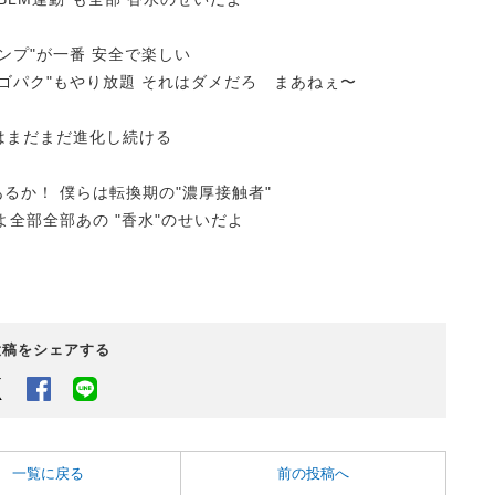
ャンプ"が一番 安全で楽しい
カゴパク"もやり放題 それはダメだろ まあねぇ〜
らはまだまだ進化し続ける
てあるか！ 僕らは転換期の"濃厚接触者"
よ全部全部あの "香水"のせいだよ
投稿をシェアする
Twitter
Facebook
LINEでシェアするボタン
一覧に戻る
前の投稿へ