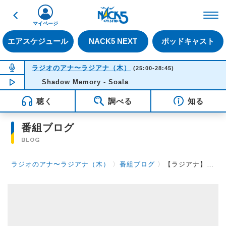
戻る
FM NACK5 79.5MHz（
マイページ
エアスケジュール
NACK5 NEXT
ポッドキャスト
NOW ON AIR
ラジオのアナ〜ラジアナ（木）
(25:00-28:45)
NOW PLAYING
Shadow Memory - Soala
04:22
聴く
調べる
知る
番組ブログ
BLOG
ラジオのアナ〜ラジアナ（木）
〉
番組ブログ
〉
【ラジアナ】あの手この手で【木曜日】