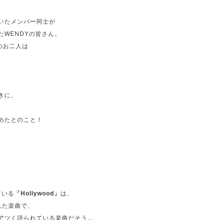
いたメンバー同士が
WENDYの皆さん。
んのお二人は
きに、
めたとのこと！
ている
「Hollywood」
は、
れた楽曲で、
アツく語られている楽曲だそう…