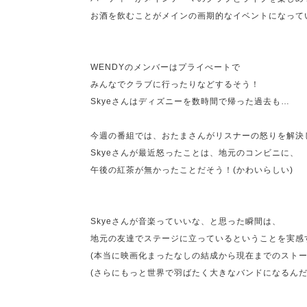
お酒を飲むことがメインの画期的なイベントになって
WENDYのメンバーはプライべートで
みんなでクラブに行ったりなどするそう！
Skyeさんはディズニーを数時間で帰った過去も…
今週の番組では、おたまさんがリスナーの怒りを解決
Skyeさんが最近怒ったことは、地元のコンビニに、
午後の紅茶が無かったことだそう！(かわいらしい)
Skyeさんが音楽っていいな、と思った瞬間は、
地元の友達でステージに立っているということを実感
(本当に映画化まったなしの結成から現在までのストー
(さらにもっと世界で羽ばたく大きなバンドになるんだ