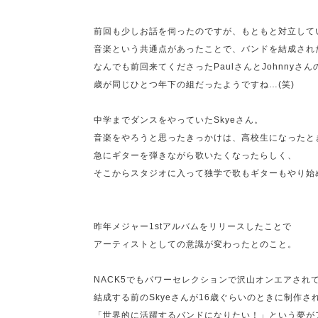
前回も少しお話を伺ったのですが、もともと対立して
音楽という共通点があったことで、バンドを結成された
なんでも前回来てくださったPaulさんとJohnnyさ
歳が同じひとつ年下の組だったようですね…(笑)
中学までダンスをやっていたSkyeさん。
音楽をやろうと思ったきっかけは、
高校生になったと
急にギターを弾きながら歌いたくなったらしく、
そこからスタジオに入って独学で歌もギターもやり始
昨年メジャー1stアルバムをリリースしたことで
アーティストとしての意識が変わったとのこと。
NACK5でもパワーセレクションで沢山オンエアされ
結成する前のSkyeさんが16歳ぐらいのときに制作さ
「世界的に活躍するバンドになりたい！」という夢が