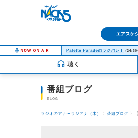
FM NACK5 79.5MHz（エフ
エアスケ
NOW ON AIR
Palette Paradeのラジパレ！
(24:30
聴く
番組ブログ
BLOG
ラジオのアナ〜ラジアナ（木）
〉
番組ブログ
〉
【