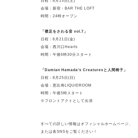
日程：6月15日(土)
会場：新宿・BAR THE LOFT
時間：24時オープン
「襟足をさわる音 vol.7」
日程：6月21日(金)
会場：西川口Hearts
時間：午後6時30分スタート
「Damian Hamada’s Creaturesと人間椅子」
日程：8月25日(日)
会場：恵比寿LIQUIDROOM
時間：午後5時スタート
※フロントアクトとして出演
すべての詳しい情報はオフィシャルホームページ、
または各SNSをご覧ください！