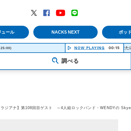
エムナックファイブ）
Twitter
Facebook
YouTube
LINE
ジュール
NACK5 NEXT
ポッ
NOW PLAYING
また、あなたに恋焦がれてい
00:15
-25:00)
調べる
ラジアナ】第108回目ゲスト ～4人組ロックバンド・WENDYの Skye 