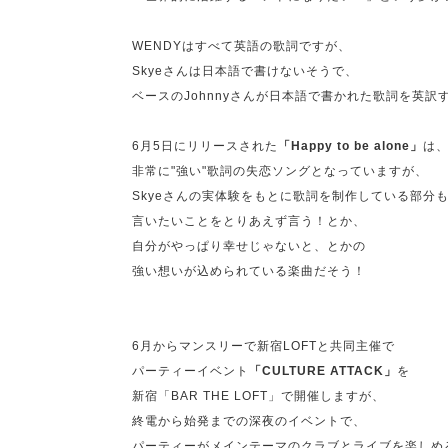
WENDYはすべて英語の歌詞ですが、
Skyeさんは日本語で書けないそうで、
ベースのJohnnyさんが日本語で書かれた歌詞を英
6月5日にリリースされた
「Happy to be alone」
は
非常に"強い"歌詞の
失恋ソングとなっていますが、
Skyeさんの実体験をもとに歌詞を制作している部分
言いたいことをとりあえず言う！とか、
自分がやっぱり幸せじゃないと、とかの
強い想いが込められている楽曲だそう！
6月からマンスリーで新宿LOFTと共同主催で
パーティーイベント
「CULTURE ATTACK」
を
新宿「BAR THE LOFT」で開催しますが、
終電から始発までの深夜のイベントで、
パーティーがメインテーマのクラブとライブを楽しめ