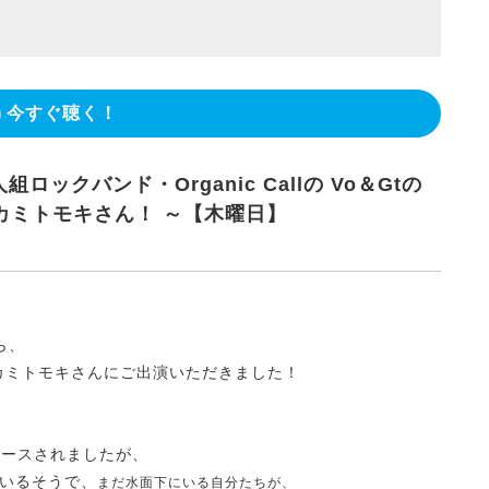
今すぐ聴く！
ックバンド・Organic Callの Vo＆Gtの
カミトモキさん！ ～【木曜日】
ら、
カワカミトモキさんにご出演いただきました！
リースされましたが、
しているそうで、
まだ水面下にいる自分たちが、