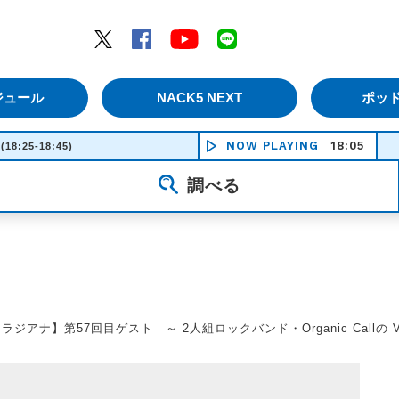
エムナックファイブ）
Twitter
Facebook
YouTube
LINE
ジュール
NACK5 NEXT
ポッ
NOW PLAYING
18:05
(18:25-18:45)
調べる
ラジアナ】第57回目ゲスト ～ 2人組ロックバンド・Organic Callの Vo＆Gtのヒ