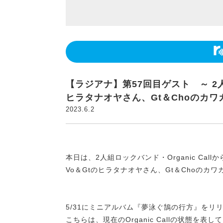
【ラジアナ】第57回目ゲスト ～ 2人組ロ
ヒラタナオヤさん、Gt＆Choのカワ
2023.6.2
本日は、2人組ロックバンド・Organic Callか
Vo＆Gtのヒラタナオヤさん、Gt＆Choの
5/31にミニアルバム『夢泳ぐ鵠の行方』をリ
こちらは、現在のOrganic Callの状態を表