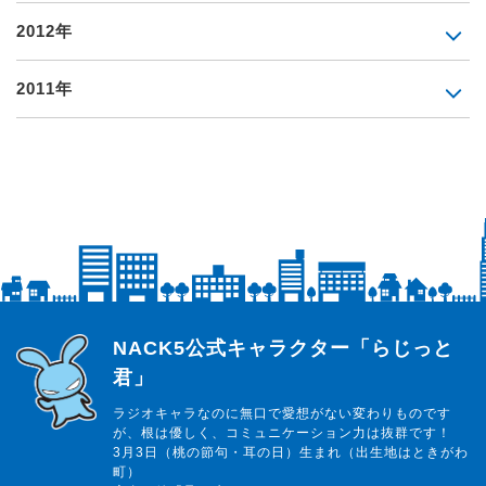
2012年
2011年
らじっと君
NACK5公式キャラクター「らじっと
君」
ラジオキャラなのに無口で愛想がない変わりものです
が、根は優しく、コミュニケーション力は抜群です！
3月3日（桃の節句・耳の日）生まれ（出生地はときがわ
町）