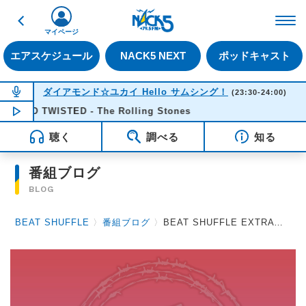
戻る
FM NACK5 79.5MHz（
マイページ
エアスケジュール
NACK5 NEXT
ポッドキャスト
NOW ON AIR
ダイアモンド☆ユカイ Hello サムシング！
(23:30-24:00)
ND TWISTED - The Rolling Stones
NOW PLAYING
23:32
聴く
調べる
知る
番組ブログ
BLOG
BEAT SHUFFLE
〉
番組ブログ
〉
BEAT SHUFFLE EXTRA 2021.10.08 MUCC