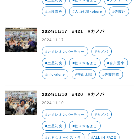
#土屋礼央
#佐々木もよこ
#フジコーズ
#上杉真央
#入山七菜kobore
#佐藤赳
2024/11/17 #421 #カメパ
2024.11.17
#カメレオンパーティー
#カメパ
#土屋礼央
#佐々木もよこ
#宮川愛李
#mic-alone
#笹山太陽
#佐藤翔真
2024/11/10 #420 #カメパ
2024.11.10
#カメレオンパーティー
#カメパ
#土屋礼央
#佐々木もよこ
#もるつオーケストラ
#ALL iN FAZE