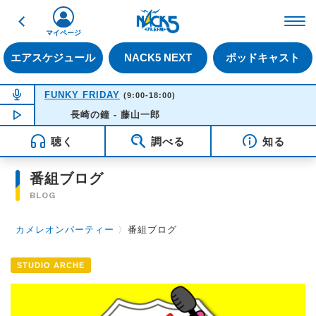
戻る
FM NACK5 79.5MHz（
マイページ
エアスケジュール
NACK5 NEXT
ポッドキャスト
NOW ON AIR
FUNKY FRIDAY
(9:00-18:00)
NOW PLAYING
長崎の鐘 - 藤山一郎
14:21
聴く
調べる
知る
番組ブログ
BLOG
カメレオンパーティー
〉
番組ブログ
STUDIO ARCHE