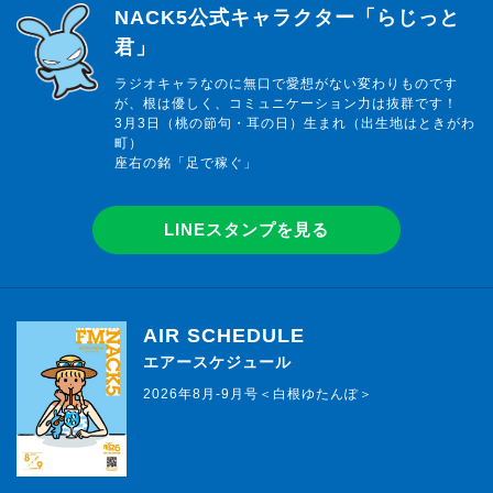
らじっと君
NACK5公式キャラクター「らじっと
君」
ラジオキャラなのに無口で愛想がない変わりものです
が、根は優しく、コミュニケーション力は抜群です！
3月3日（桃の節句・耳の日）生まれ（出生地はときがわ
町）
座右の銘「足で稼ぐ」
LINEスタンプを見る
AIR SCHEDULE
エアースケジュール
2026年8月-9月号＜白根ゆたんぽ＞