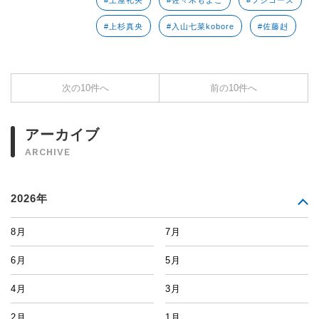
#土屋礼央
#佐々木もよこ
#フジコーズ
#上杉真央
#入山七菜kobore
#佐藤赳
次の10件へ
前の10件へ
アーカイブ
ARCHIVE
2026年
8月
7月
6月
5月
4月
3月
2月
1月