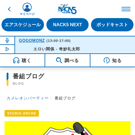
戻る
FM NACK5 79.5MHz（
マイページ
エアスケジュール
NACK5 NEXT
ポッドキャスト
NOW ON AIR
GOGOMONZ
(13:00-17:00)
NOW PLAYING
エロい関係 - 奇妙礼太郎
14:56
聴く
調べる
知る
番組ブログ
BLOG
カメレオンパーティー
〉
番組ブログ
STUDIO ARCHE