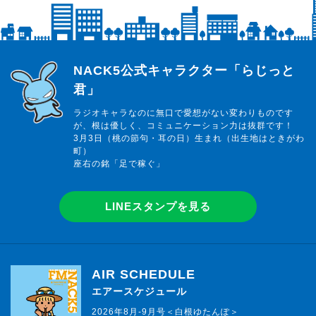
らじっと君
NACK5公式キャラクター「らじっと
君」
ラジオキャラなのに無口で愛想がない変わりものです
が、根は優しく、コミュニケーション力は抜群です！
3月3日（桃の節句・耳の日）生まれ（出生地はときがわ
町）
座右の銘「足で稼ぐ」
LINEスタンプを見る
AIR SCHEDULE
エアースケジュール
2026年8月-9月号＜白根ゆたんぽ＞