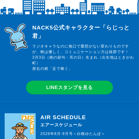
らじっと君
NACK5公式キャラクター「らじっと
君」
ラジオキャラなのに無口で愛想がない変わりものです
が、根は優しく、コミュニケーション力は抜群です！
3月3日（桃の節句・耳の日）生まれ（出生地はときがわ
町）
座右の銘「足で稼ぐ」
LINEスタンプを見る
AIR SCHEDULE
エアースケジュール
2026年8月-9月号＜白根ゆたんぽ＞