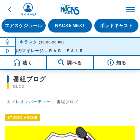
戻る
FM NACK5 79.5MHz（
マイページ
エアスケジュール
NACK5 NEXT
ポッドキャスト
NOW ON AIR
キラスタ
(18:00-20:00)
恋のマイレージ - ＲＡＧ ＦＡＩＲ
NOW PLAYING
17:21
聴く
調べる
知る
番組ブログ
BLOG
カメレオンパーティー
〉
番組ブログ
STUDIO ARCHE