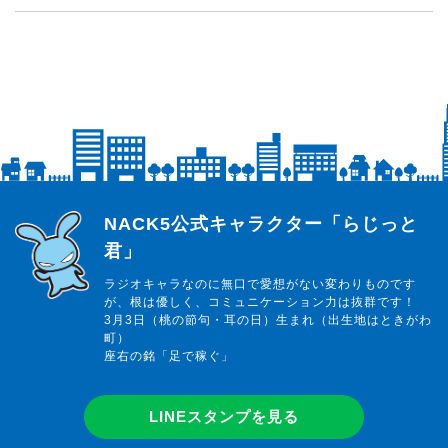
らじっと君
NACK5公式キャラクター「らじっと
君」
ラジオキャラなのに無口で愛想がない変わりものです
が、根は優しく、コミュニケーション力は抜群です！
3月3日（桃の節句・耳の日）生まれ（出生地はときがわ
町）
座右の銘「足で稼ぐ」
LINEスタンプを見る