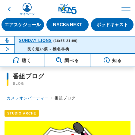
戻る
FM NACK5 79.5MHz（
マイページ
エアスケジュール
NACK5 NEXT
ポッドキャスト
NOW ON AIR
SUNDAY LIONS
(16:55-21:00)
NOW PLAYING
長く短い祭 - 椎名林檎
16:35
聴く
調べる
知る
番組ブログ
BLOG
カメレオンパーティー
〉
番組ブログ
STUDIO ARCHE