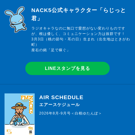
らじっと君
NACK5公式キャラクター「らじっと
君」
ラジオキャラなのに無口で愛想がない変わりものです
が、根は優しく、コミュニケーション力は抜群です！
3月3日（桃の節句・耳の日）生まれ（出生地はときがわ
町）
座右の銘「足で稼ぐ」
LINEスタンプを見る
AIR SCHEDULE
エアースケジュール
2026年8月-9月号＜白根ゆたんぽ＞