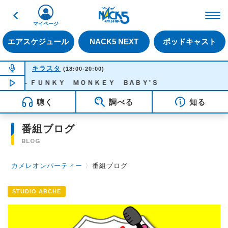
戻る
FM NACK5 79.5MHz（
マイページ
エアスケジュール
NACK5 NEXT
ポッドキャスト
NOW ON AIR
キラスタ
(18:00-20:00)
夏子 - ＦＵＮＫＹ ＭＯＮＫＥＹ ＢΛＢＹ’Ｓ
NOW PLAYING
19:15
聴く
調べる
知る
番組ブログ
BLOG
カメレオンパーティー
〉
番組ブログ
STUDIO ARCHE