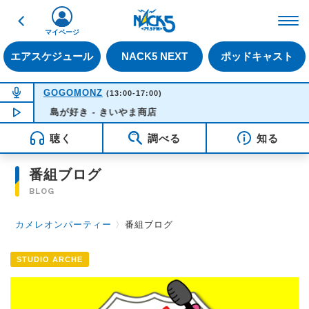
戻る
FM NACK5 79.5MHz（
マイページ
エアスケジュール
NACK5 NEXT
ポッドキャスト
NOW ON AIR
GOGOMONZ
(13:00-17:00)
NOW PLAYING
島が好き - きいやま商店
15:57
聴く
調べる
知る
番組ブログ
BLOG
カメレオンパーティー
〉
番組ブログ
STUDIO ARCHE