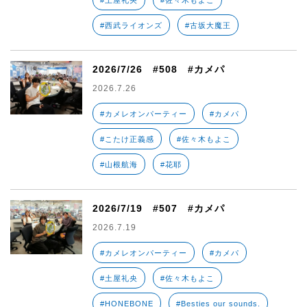
#土屋礼央
#佐々木もよこ
#西武ライオンズ
#古坂大魔王
2026/7/26 #508 #カメパ
2026.7.26
#カメレオンパーティー
#カメパ
#こたけ正義感
#佐々木もよこ
#山根航海
#花耶
2026/7/19 #507 #カメパ
2026.7.19
#カメレオンパーティー
#カメパ
#土屋礼央
#佐々木もよこ
#HONEBONE
#Besties our sounds.