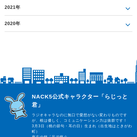
2021年
2020年
らじっと君
NACK5公式キャラクター「らじっと
君」
ラジオキャラなのに無口で愛想がない変わりものです
が、根は優しく、コミュニケーション力は抜群です！
3月3日（桃の節句・耳の日）生まれ（出生地はときがわ
町）