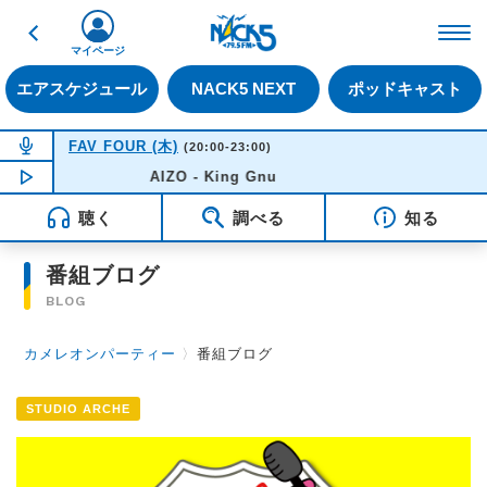
戻る
FM NACK5 79.5MHz（
マイページ
エアスケジュール
NACK5 NEXT
ポッドキャスト
NOW ON AIR
FAV FOUR (木)
(20:00-23:00)
NOW PLAYING
AIZO - King Gnu
22:10
聴く
調べる
知る
番組ブログ
BLOG
カメレオンパーティー
〉
番組ブログ
STUDIO ARCHE