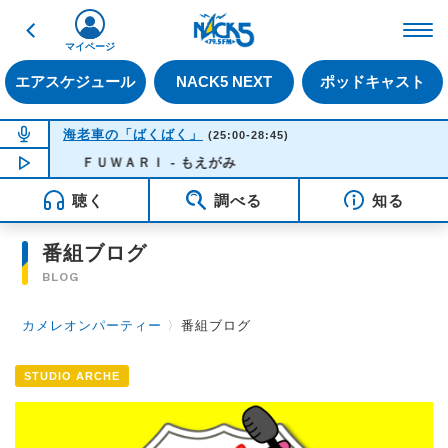
戻る
FM NACK5 79.5MHz（
マイページ
エアスケジュール
NACK5 NEXT
ポッドキャスト
NOW ON AIR
海老車の「ばくばく」
(25:00-28:45)
NOW PLAYING
ＦＵＷＡＲＩ - もえがみ
03:24
聴く
調べる
知る
番組ブログ
BLOG
カメレオンパーティー
〉
番組ブログ
STUDIO ARCHE