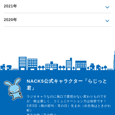
2021年
2020年
らじっと君
NACK5公式キャラクター「らじっと
君」
ラジオキャラなのに無口で愛想がない変わりものです
が、根は優しく、コミュニケーション力は抜群です！
3月3日（桃の節句・耳の日）生まれ（出生地はときがわ
町）