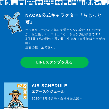
らじっと君
NACK5公式キャラクター「らじっと
君」
ラジオキャラなのに無口で愛想がない変わりものです
が、根は優しく、コミュニケーション力は抜群です！
3月3日（桃の節句・耳の日）生まれ（出生地はときがわ
町）
座右の銘「足で稼ぐ」
LINEスタンプを見る
AIR SCHEDULE
エアースケジュール
2026年8月-9月号＜白根ゆたんぽ＞