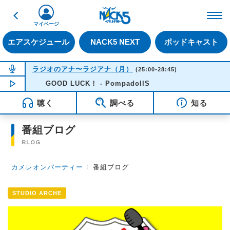
戻る
FM NACK5 79.5MHz（
マイページ
エアスケジュール
NACK5 NEXT
ポッドキャスト
NOW ON AIR
ラジオのアナ〜ラジアナ（月）
(25:00-28:45)
NOW PLAYING
GOOD LUCK！ - PompadollS
04:17
聴く
調べる
知る
番組ブログ
BLOG
カメレオンパーティー
〉
番組ブログ
STUDIO ARCHE