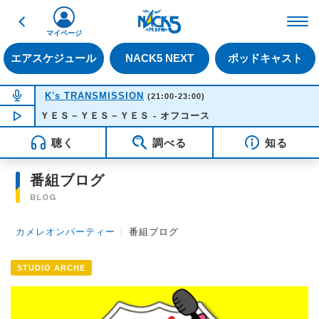
戻る
FM NACK5 79.5MHz（
マイページ
エアスケジュール
NACK5 NEXT
ポッドキャスト
NOW ON AIR
K's TRANSMISSION
(21:00-23:00)
ＹＥＳ－ＹＥＳ－ＹＥＳ - オフコース
NOW PLAYING
22:11
聴く
調べる
知る
番組ブログ
BLOG
カメレオンパーティー
〉
番組ブログ
STUDIO ARCHE