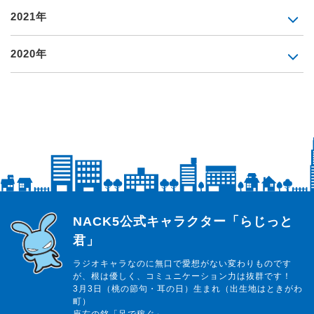
2021年
2020年
らじっと君
NACK5公式キャラクター「らじっと
君」
ラジオキャラなのに無口で愛想がない変わりものです
が、根は優しく、コミュニケーション力は抜群です！
3月3日（桃の節句・耳の日）生まれ（出生地はときがわ
町）