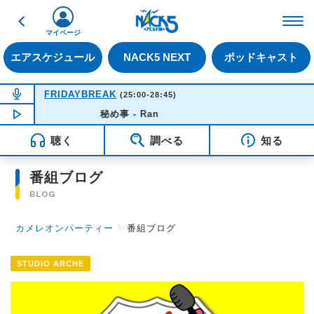
戻る
FM NACK5 79.5MHz（
マイページ
エアスケジュール
NACK5 NEXT
ポッドキャスト
NOW ON AIR
FRIDAYBREAK
(25:00-28:45)
NOW PLAYING
秘め事 - Ran
03:33
聴く
調べる
知る
番組ブログ
BLOG
カメレオンパーティー
〉
番組ブログ
STUDIO ARCHE