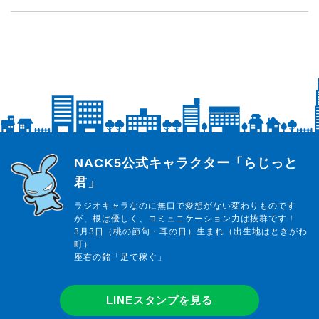
らじっと君
NACK5公式キャラクター「らじっと
君」
ラジオキャラなのに無口で愛想がない変わりものです
が、根は優しく、コミュニケーション力は抜群です！
3月3日（桃の節句・耳の日）生まれ（出生地はときがわ
町）
座右の銘「足で稼ぐ」
LINEスタンプを見る