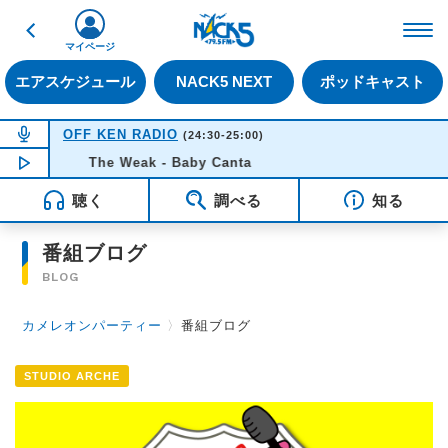
戻る
FM NACK5 79.5MHz（
マイページ
エアスケジュール
NACK5 NEXT
ポッドキャスト
NOW ON AIR
OFF KEN RADIO
(24:30-25:00)
NOW PLAYING
The Weak - Baby Canta
00:52
聴く
調べる
知る
番組ブログ
BLOG
カメレオンパーティー
〉
番組ブログ
STUDIO ARCHE