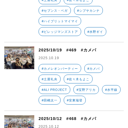
#土屋礼央
#佐々木もよこ
#セブンス・ベガ
#シブヤカンナ
#ハイブリットマイマイ
#ビレッジマンズストア
#水野ギイ
2025/10/19 #469 #カメパ
2025.10.19
#カメレオンパーティー
#カメパ
#土屋礼央
#佐々木もよこ
#ALI PROJECT
#宝野アリカ
#水平線
#田嶋太一
#安東瑞登
2025/10/12 #468 #カメパ
2025.10.12