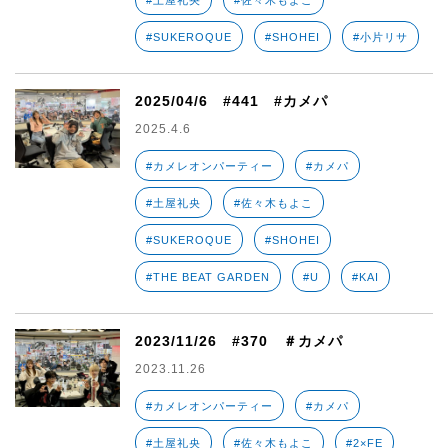
#土屋礼央
#佐々木もよこ
#SUKEROQUE
#SHOHEI
#小片リサ
2025/04/6 #441 #カメパ
2025.4.6
#カメレオンパーティー
#カメパ
#土屋礼央
#佐々木もよこ
#SUKEROQUE
#SHOHEI
#THE BEAT GARDEN
#U
#KAI
2023/11/26 #370 ＃カメパ
2023.11.26
#カメレオンパーティー
#カメパ
#土屋礼央
#佐々木もよこ
#2×FE