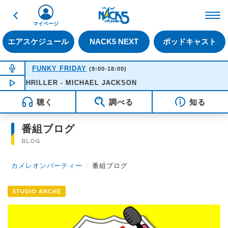
戻る
FM NACK5 79.5MHz（
マイページ
エアスケジュール
NACK5 NEXT
ポッドキャスト
NOW ON AIR
FUNKY FRIDAY
(9:00-18:00)
THRILLER - MICHAEL JACKSON
NOW PLAYING
12:21
聴く
調べる
知る
番組ブログ
BLOG
カメレオンパーティー
〉
番組ブログ
STUDIO ARCHE