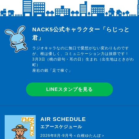
らじっと君
NACK5公式キャラクター「らじっと
君」
ラジオキャラなのに無口で愛想がない変わりものです
が、根は優しく、コミュニケーション力は抜群です！
3月3日（桃の節句・耳の日）生まれ（出生地はときがわ
町）
座右の銘「足で稼ぐ」
LINEスタンプを見る
AIR SCHEDULE
エアースケジュール
2026年8月-9月号＜白根ゆたんぽ＞