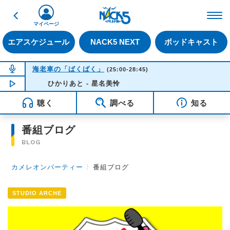
戻る
FM NACK5 79.5MHz（
マイページ
エアスケジュール
NACK5 NEXT
ポッドキャスト
NOW ON AIR
海老車の「ばくばく」
(25:00-28:45)
NOW PLAYING
ひかりあと - 星名美怜
02:34
聴く
調べる
知る
番組ブログ
BLOG
カメレオンパーティー
〉
番組ブログ
STUDIO ARCHE