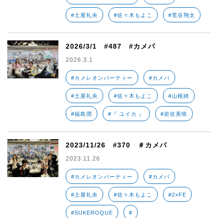
#土屋礼央
#佐々木もよこ
#荒谷翔太
2026/3/1 #487 #カメパ
2026.3.1
#カメレオンパーティー
#カメパ
#土屋礼央
#佐々木もよこ
#山根綺
#福島潤
#『 ユイカ 』
#岩佐美咲
2023/11/26 #370 ＃カメパ
2023.11.26
#カメレオンパーティー
#カメパ
#土屋礼央
#佐々木もよこ
#2×FE
#SUKEROQUE
#