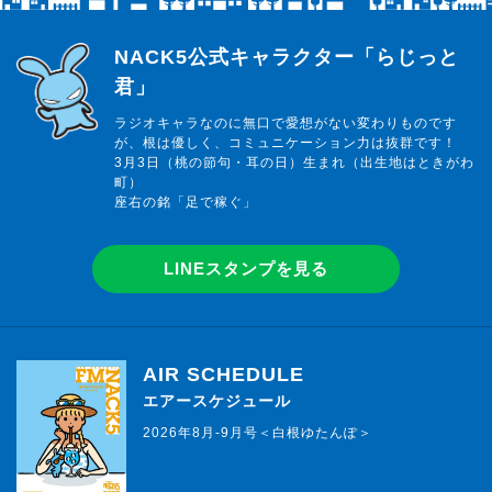
らじっと君
NACK5公式キャラクター「らじっと
君」
ラジオキャラなのに無口で愛想がない変わりものです
が、根は優しく、コミュニケーション力は抜群です！
3月3日（桃の節句・耳の日）生まれ（出生地はときがわ
町）
座右の銘「足で稼ぐ」
LINEスタンプを見る
AIR SCHEDULE
エアースケジュール
2026年8月-9月号＜白根ゆたんぽ＞