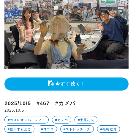
今すぐ聴く！
2025/10/5 #467 #カメパ
2025.10.5
#カメレオンパーティー
#カメパ
#土屋礼央
#佐々木もよこ
#ヨエコ
#ストレッチーズ
#福島敏貴