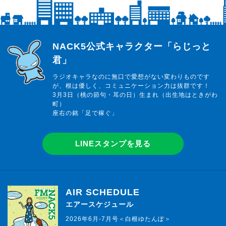
らじっと君
NACK5公式キャラクター「らじっと
君」
ラジオキャラなのに無口で愛想がない変わりものです
が、根は優しく、コミュニケーション力は抜群です！
3月3日（桃の節句・耳の日）生まれ（出生地はときがわ
町）
座右の銘「足で稼ぐ」
LINEスタンプを見る
AIR SCHEDULE
エアースケジュール
2026年6月-7月号＜白根ゆたんぽ＞