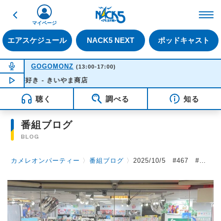
戻る
FM NACK5 79.5MHz（
マイページ
エアスケジュール
NACK5 NEXT
ポッドキャスト
NOW ON AIR
GOGOMONZ
(13:00-17:00)
が好き - きいやま商店
NOW PLAYING
15:57
聴く
調べる
知る
番組ブログ
BLOG
カメレオンパーティー
〉
番組ブログ
〉
2025/10/5 #467 #カメパ