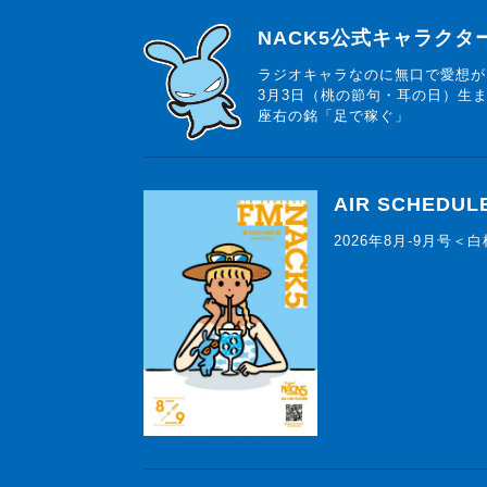
らじっと君
NACK5公式キャラク
ラジオキャラなのに無口で愛想が
3月3日（桃の節句・耳の日）生
座右の銘「足で稼ぐ」
AIR SCHEDUL
2026年8月-9月号＜