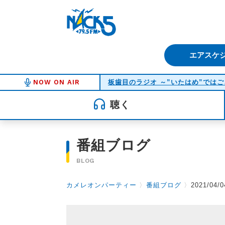
FM NACK5 79.5MHz（エフ
エアスケ
NOW ON AIR
板歯目のラジオ ～”いたはめ”では
聴く
番組ブログ
BLOG
カメレオンパーティー
〉
番組ブログ
〉
2021/04/