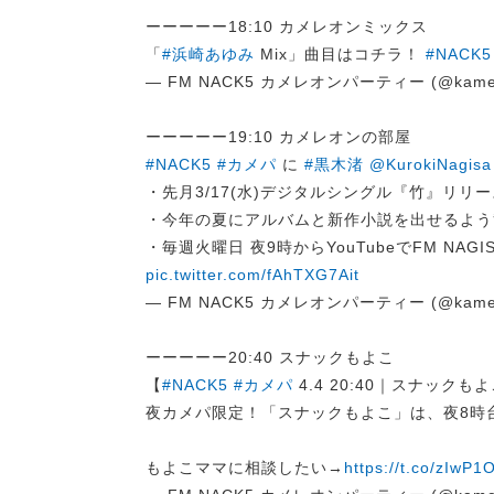
ーーーーー18:10 カメレオンミックス
「
#浜崎あゆみ
Mix」曲目はコチラ！
#NACK5
— FM NACK5 カメレオンパーティー (@kame
ーーーーー19:10 カメレオンの部屋
#NACK5
#カメパ
に
#黒木渚
@KurokiNagisa
・先月3/17(水)デジタルシングル『竹』リリー
・今年の夏にアルバムと新作小説を出せるよう
・毎週火曜日 夜9時からYouTubeでFM NA
pic.twitter.com/fAhTXG7Ait
— FM NACK5 カメレオンパーティー (@kame
ーーーーー20:40 スナックもよこ
【
#NACK5
#カメパ
4.4 20:40｜スナックも
夜カメパ限定！「スナックもよこ」は、夜8時
もよこママに相談したい→
https://t.co/zIwP