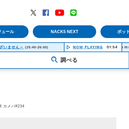
エムナックファイブ）
Twitter
Facebook
YouTube
LINE
ジュール
NACK5 NEXT
ポッ
ございません～
NOW PLAYING
Ｓｕｍｍｅｒ （
01:54
(25:40-26:00)
調べる
04 カメパ#234