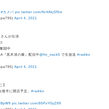
#カメパ
pic.twitter.com/Nr4AkjSf5m
pa795)
April 4, 2021
さんが出演
ス
奮闘中
GISA『黒木渚の棘』配信中
@fm_nack5
で生放送
#radiko
pa795)
April 4, 2021
よこ】
台後半に開店予定。
#radiko
1OBpW9
pic.twitter.com/85PoY0yZ89