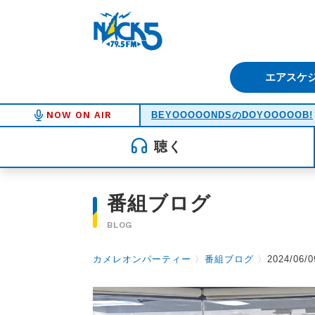
FM NACK5 79.5MHz（エフ
エアスケ
NOW ON AIR
BEYOOOOONDSのDOYOOOOOB!
聴く
番組ブログ
BLOG
カメレオンパーティー
〉
番組ブログ
〉
2024/06