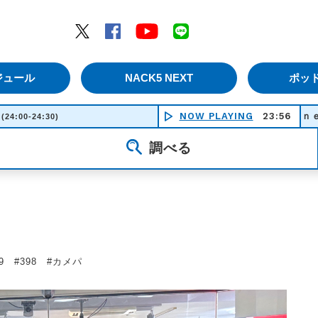
エムナックファイブ）
Twitter
Facebook
YouTube
LINE
ジュール
NACK5 NEXT
ポッ
NOW PLAYING
Ｊｏｕｒｎｅｙ - ＳＰＥ
23:56
(24:00-24:30)
調べる
/09 #398 #カメパ