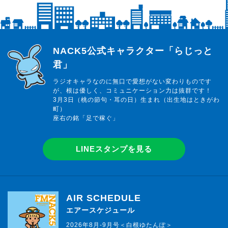
らじっと君
NACK5公式キャラクター「らじっと
君」
ラジオキャラなのに無口で愛想がない変わりものです
が、根は優しく、コミュニケーション力は抜群です！
3月3日（桃の節句・耳の日）生まれ（出生地はときがわ
町）
座右の銘「足で稼ぐ」
LINEスタンプを見る
AIR SCHEDULE
エアースケジュール
2026年8月-9月号＜白根ゆたんぽ＞