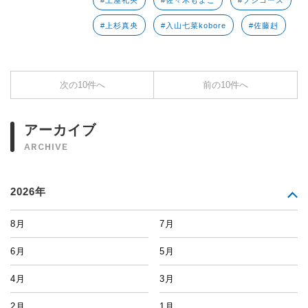
#土屋礼央
#佐々木もよこ
#フジコーズ
#上杉真央
#入山七菜kobore
#佐藤赳
次の10件へ
前の10件へ
アーカイブ
ARCHIVE
2026年
8月
7月
6月
5月
4月
3月
2月
1月