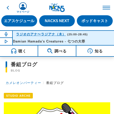
戻る
FM NACK5 79.5MHz（
マイページ
エアスケジュール
NACK5 NEXT
ポッドキャスト
NOW ON AIR
ラジオのアナ〜ラジアナ（木）
(25:00-28:45)
Damian Hamada's Creatures - 七つの大罪
NOW PLAYING
04:34
聴く
調べる
知る
番組ブログ
BLOG
カメレオンパーティー
〉
番組ブログ
STUDIO ARCHE