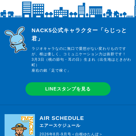
らじっと君
NACK5公式キャラクター「らじっと
君」
ラジオキャラなのに無口で愛想がない変わりものです
が、根は優しく、コミュニケーション力は抜群です！
3月3日（桃の節句・耳の日）生まれ（出生地はときがわ
町）
座右の銘「足で稼ぐ」
LINEスタンプを見る
AIR SCHEDULE
エアースケジュール
2026年8月-9月号＜白根ゆたんぽ＞