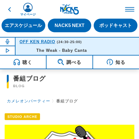
戻る
FM NACK5 79.5MHz（
マイページ
エアスケジュール
NACK5 NEXT
ポッドキャスト
NOW ON AIR
OFF KEN RADIO
(24:30-25:00)
NOW PLAYING
The Weak - Baby Canta
00:52
聴く
調べる
知る
番組ブログ
BLOG
カメレオンパーティー
〉
番組ブログ
STUDIO ARCHE