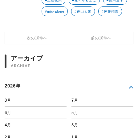
#土屋礼央
#佐々木もよこ
#宮川愛李
#mic-alone
#笹山太陽
#佐藤翔真
次の10件へ
前の10件へ
アーカイブ
ARCHIVE
2026年
8月
7月
6月
5月
4月
3月
2月
1月