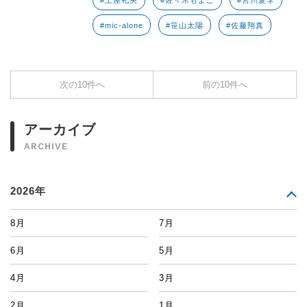
#土屋礼央
#佐々木もよこ
#宮川愛李
#mic-alone
#笹山太陽
#佐藤翔真
次の10件へ
前の10件へ
アーカイブ
ARCHIVE
2026年
8月
7月
6月
5月
4月
3月
2月
1月