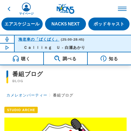
戻る
FM NACK5 79.5MHz（
マイページ
エアスケジュール
NACK5 NEXT
ポッドキャスト
NOW ON AIR
海老車の「ばくばく」
(25:00-28:45)
NOW PLAYING
Ｃａｌｌｉｎｇ Ｕ - 白瀬あかり
04:31
聴く
調べる
知る
番組ブログ
BLOG
カメレオンパーティー
〉
番組ブログ
STUDIO ARCHE