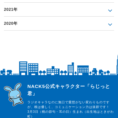
2021年
2020年
らじっと君
NACK5公式キャラクター「らじっと
君」
ラジオキャラなのに無口で愛想がない変わりものです
が、根は優しく、コミュニケーション力は抜群です！
3月3日（桃の節句・耳の日）生まれ（出生地はときがわ
町）