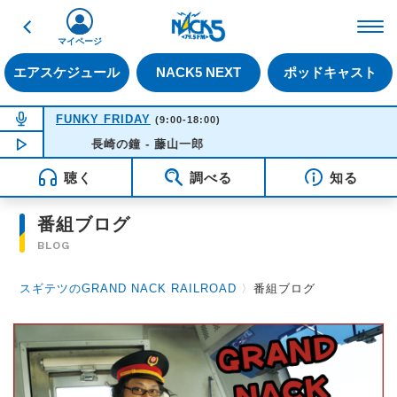
戻る
FM NACK5 79.5MHz（
マイページ
エアスケジュール
NACK5 NEXT
ポッドキャスト
NOW ON AIR
FUNKY FRIDAY
(9:00-18:00)
NOW PLAYING
長崎の鐘 - 藤山一郎
14:21
聴く
調べる
知る
番組ブログ
BLOG
スギテツのGRAND NACK RAILROAD
〉
番組ブログ