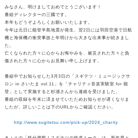
みなさん、明けましておめでとうございます！
番組ディレクターの三國です。
本年もどうぞよろしくお願いいたします。
今年は元日に能登半島地震が発生、翌2日には羽田空港で日航
機と海保機の衝突事故と年明けから大きな出来事が続きまし
た。
亡くなられた方々に心からお悔やみを、被災された方々と負
傷された方々に心からお見舞い申し上げます。
番組中でお知らせした3月3日の「スギテツ・ミュージックサ
ロン in さいたま vol.11」を「チャリティ音楽実験室 for 能
登」として実施すると杉浦さんから連絡を受けました。
番組の収録を年末に済ませていたためお知らせが遅くなりま
したが、詳しいことは下のURLからご確認ください。
http://www.sugitetsu.com/pick-up/2024_charity
きょうの「鉄分満載！スギテツの鉄道トーク」は、新年早々