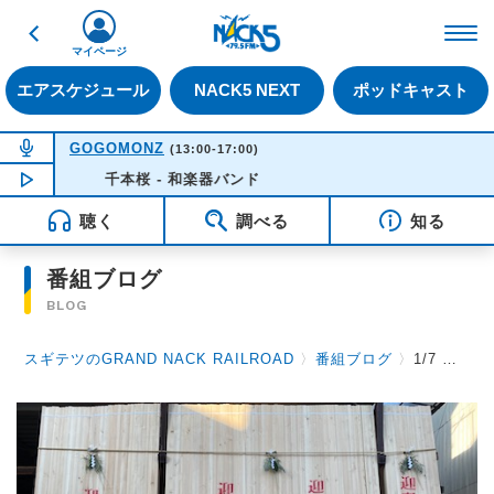
戻る
FM NACK5 79.5MHz（
マイページ
エアスケジュール
NACK5 NEXT
ポッドキャスト
NOW ON AIR
GOGOMONZ
(13:00-17:00)
NOW PLAYING
千本桜 - 和楽器バンド
15:50
聴く
調べる
知る
番組ブログ
BLOG
スギテツのGRAND NACK RAILROAD
〉
番組ブログ
〉
1/7 北海道のバス路線 & 新年はオオゼキタクさん！