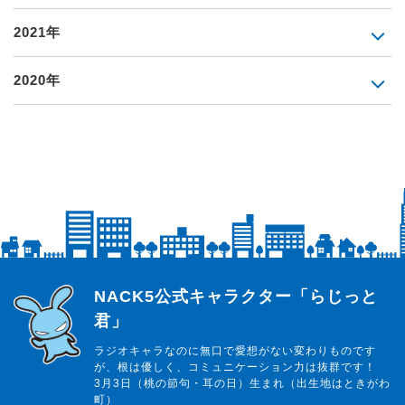
2021年
2020年
らじっと君
NACK5公式キャラクター「らじっと
君」
ラジオキャラなのに無口で愛想がない変わりものです
が、根は優しく、コミュニケーション力は抜群です！
3月3日（桃の節句・耳の日）生まれ（出生地はときがわ
町）