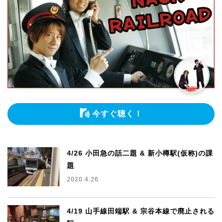
今すぐ聴く！
4/26 小田急の話二題 & 新小樽駅(仮称)の課
題
2020.4.26
4/19 山手線田端駅 & 宗谷本線で廃止される