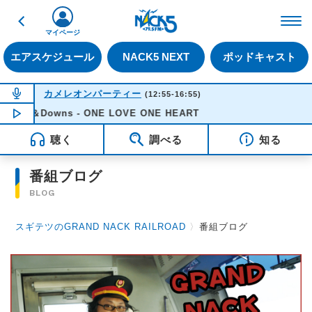
戻る
FM NACK5 79.5MHz（
マイページ
エアスケジュール
NACK5 NEXT
ポッドキャスト
NOW ON AIR
カメレオンパーティー
(12:55-16:55)
Ups＆Downs - ONE LOVE ONE HEART
NOW PLAYING
14:19
聴く
調べる
知る
番組ブログ
BLOG
スギテツのGRAND NACK RAILROAD
〉
番組ブログ