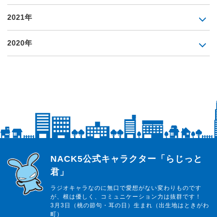
2021年
2020年
らじっと君
NACK5公式キャラクター「らじっと
君」
ラジオキャラなのに無口で愛想がない変わりものです
が、根は優しく、コミュニケーション力は抜群です！
3月3日（桃の節句・耳の日）生まれ（出生地はときがわ
町）