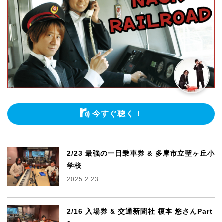
今すぐ聴く！
2/23 最強の一日乗車券 & 多摩市立聖ヶ丘小
学校
2025.2.23
2/16 入場券 & 交通新聞社 榎本 悠さんPart