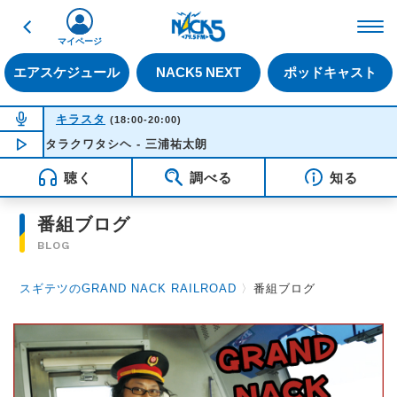
戻る
FM NACK5 79.5MHz（
マイページ
エアスケジュール
NACK5 NEXT
ポッドキャスト
NOW ON AIR
キラスタ
(18:00-20:00)
ハタラクワタシヘ - 三浦祐太朗
NOW PLAYING
18:18
聴く
調べる
知る
番組ブログ
BLOG
スギテツのGRAND NACK RAILROAD
〉
番組ブログ