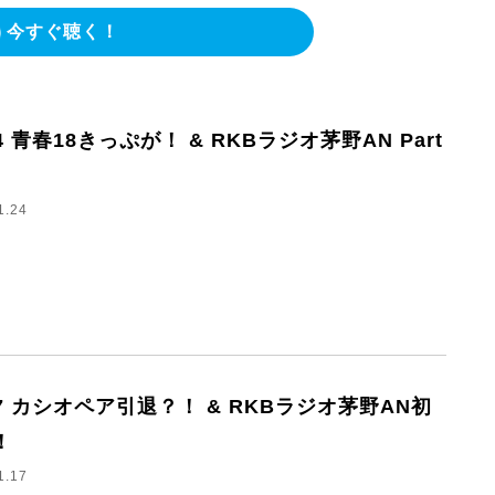
今すぐ聴く！
24 青春18きっぷが！ & RKBラジオ茅野AN Part
1.24
17 カシオペア引退？！ & RKBラジオ茅野AN初
！
1.17