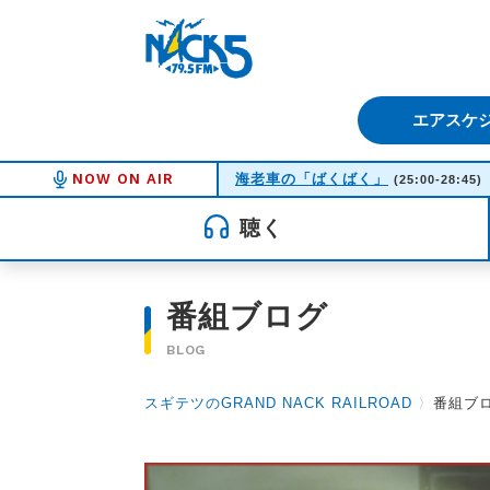
FM NACK5 79.5MHz（エフ
エアスケ
NOW ON AIR
海老車の「ばくばく」
(25:00-28:45)
聴く
番組ブログ
BLOG
スギテツのGRAND NACK RAILROAD
〉
番組ブ