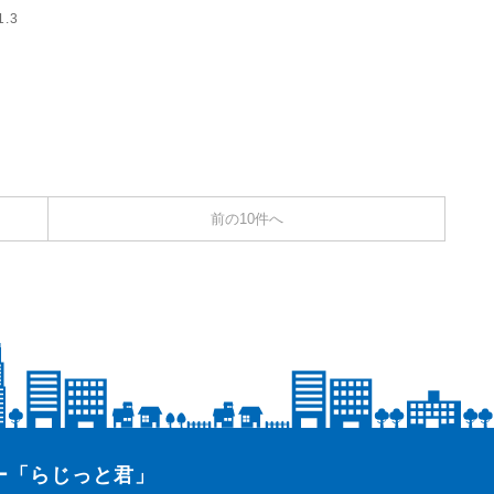
1.3
前の10件へ
ター「らじっと君」