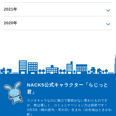
2021年
2020年
らじっと君
NACK5公式キャラクター「らじっと
君」
ラジオキャラなのに無口で愛想がない変わりものです
が、根は優しく、コミュニケーション力は抜群です！
3月3日（桃の節句・耳の日）生まれ（出生地はときがわ
町）