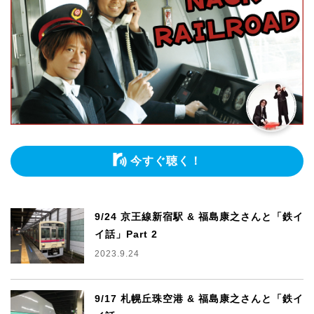
今すぐ聴く！
9/24 京王線新宿駅 & 福島康之さんと「鉄イ
イ話」Part 2
2023.9.24
9/17 札幌丘珠空港 & 福島康之さんと「鉄イ