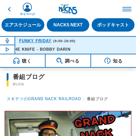
戻る
FM NACK5 79.5MHz（
マイページ
エアスケジュール
NACK5 NEXT
ポッドキャスト
NOW ON AIR
FUNKY FRIDAY
(9:00-18:00)
K THE KNIFE - BOBBY DARIN
NOW PLAYING
16:51
聴く
調べる
知る
番組ブログ
BLOG
スギテツのGRAND NACK RAILROAD
〉
番組ブログ