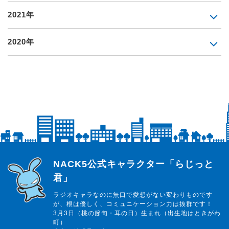
2021年
2020年
らじっと君
NACK5公式キャラクター「らじっと
君」
ラジオキャラなのに無口で愛想がない変わりものです
が、根は優しく、コミュニケーション力は抜群です！
3月3日（桃の節句・耳の日）生まれ（出生地はときがわ
町）