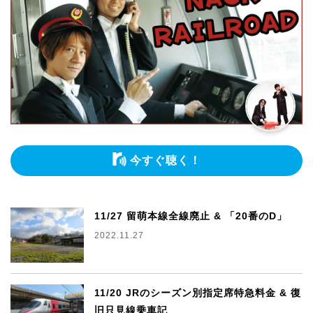
今すぐ聴く！
11/27 留萌本線全線廃止 & 「20番のD」
2022.11.27
11/20 JRのシーズン別指定席特急料金 & 復
旧只見線乗車記