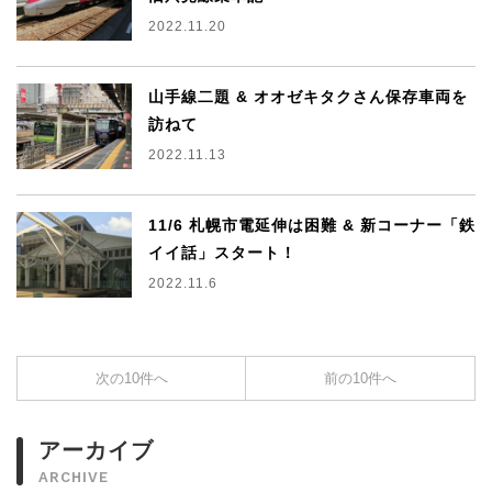
2022.11.20
山手線二題 & オオゼキタクさん保存車両を
訪ねて
2022.11.13
11/6 札幌市電延伸は困難 & 新コーナー「鉄
イイ話」スタート！
2022.11.6
次の10件へ
前の10件へ
アーカイブ
ARCHIVE