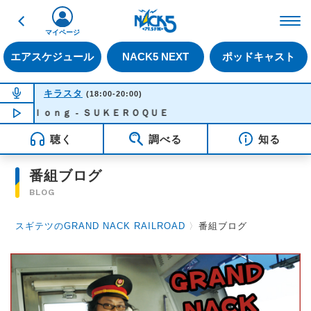
戻る
FM NACK5 79.5MHz（
マイページ
エアスケジュール
NACK5 NEXT
ポッドキャスト
NOW ON AIR
キラスタ
(18:00-20:00)
Ｏｏｌｏｎｇ - ＳＵＫＥＲＯＱＵＥ
NOW PLAYING
18:28
聴く
調べる
知る
番組ブログ
BLOG
スギテツのGRAND NACK RAILROAD
〉
番組ブログ