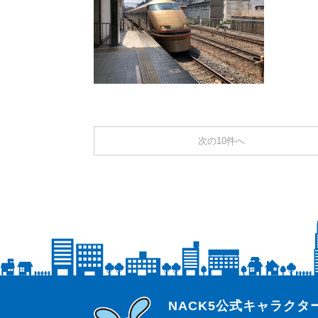
次の10件へ
らじっと君
NACK5公式キャラク