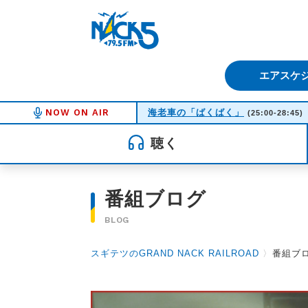
FM NACK5 79.5MHz（エフ
エアスケ
NOW ON AIR
海老車の「ばくばく」
(25:00-28:45)
聴く
番組ブログ
BLOG
スギテツのGRAND NACK RAILROAD
〉
番組ブ