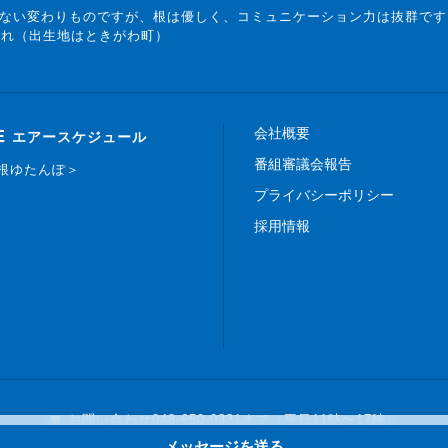
ない変わりものですが、根は優しく、コミュニケーション力は抜群です
まれ（出生地はときがわ町）
会社概要
E
エアースケジュール
番組審議会報告
白根ゆたんぽ＞
プライバシーポリシー
採用情報
☎ お問い合わせ
048-650-0331まで（平日11時〜17時）
メッセージを送る