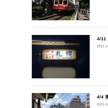
4/1
2021.4
4/4
2021.4