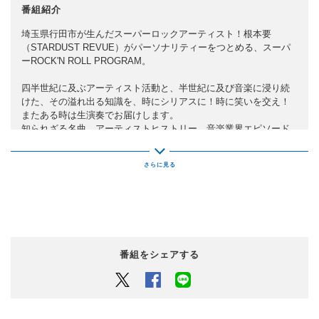
番組紹介
埼玉県行田市が生んだスーパーロックアーティスト！根本要
（STARDUST REVUE）がパーソナリティーをつとめる、
スーパ
ーROCK'N ROLL PROGRAM。
四半世紀に及ぶアーティスト活動と、半世紀に及び音楽に浸り続
けた、
その溢れ出る知識を、時にシリアスに！時に笑いを交え！
またある時は生演奏でお届けします。
知られざる名曲、アーティストヒストリー、音楽業界エピソード
etc…。
アナタをKANAME WORLDへ誘います。
番組をシェアする
Twitter
Facebook
LINEでシェアするボタン