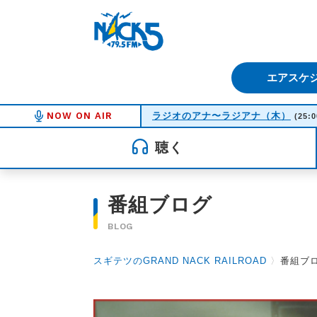
FM NACK5 79.5MHz（エフ
エアスケ
NOW ON AIR
ラジオのアナ〜ラジアナ（木）
(25:0
聴く
番組ブログ
BLOG
スギテツのGRAND NACK RAILROAD
〉
番組ブ