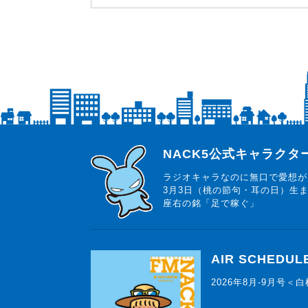
らじっと君
NACK5公式キャラク
ラジオキャラなのに無口で愛想が
3月3日（桃の節句・耳の日）生
座右の銘「足で稼ぐ」
AIR SCHEDUL
2026年8月-9月号＜