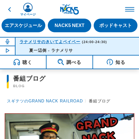
戻る
FM NACK5 79.5MHz（
マイページ
エアスケジュール
NACK5 NEXT
ポッドキャスト
NOW ON AIR
ラナメリサのきいてよベイベー
(24:00-24:30)
NOW PLAYING
夏一辺倒 - ラナメリサ
00:03
聴く
調べる
知る
番組ブログ
BLOG
スギテツのGRAND NACK RAILROAD
〉
番組ブログ