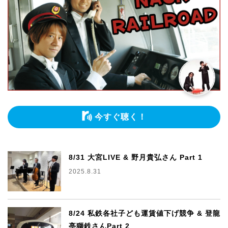
今すぐ聴く！
8/31 大宮LIVE & 野月貴弘さん Part 1
2025.8.31
8/24 私鉄各社子ども運賃値下げ競争 & 登龍
亭獅鉄さんPart 2