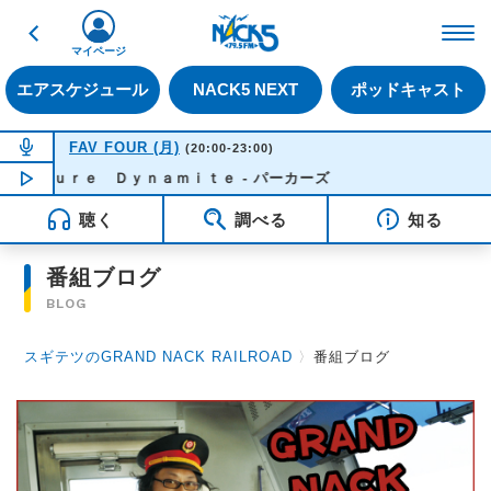
戻る
FM NACK5 79.5MHz（
マイページ
エアスケジュール
NACK5 NEXT
ポッドキャスト
NOW ON AIR
FAV FOUR (月)
(20:00-23:00)
ｓｓｕｒｅ Ｄｙｎａｍｉｔｅ - パーカーズ
NOW PLAYING
21:55
聴く
調べる
知る
番組ブログ
BLOG
スギテツのGRAND NACK RAILROAD
〉
番組ブログ