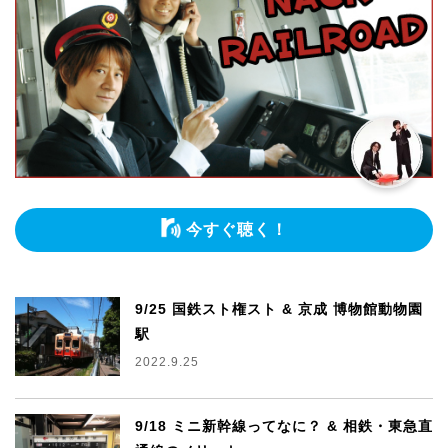
今すぐ聴く！
9/25 国鉄スト権スト & 京成 博物館動物園
駅
2022.9.25
9/18 ミニ新幹線ってなに？ & 相鉄・東急直