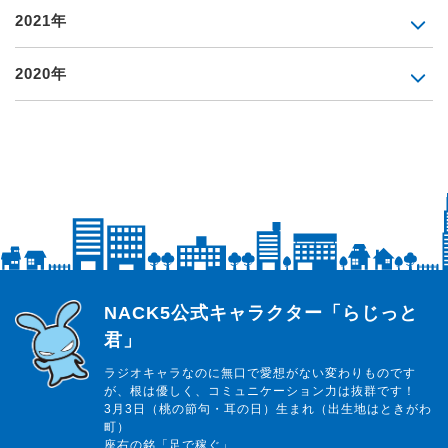
2021年
2020年
らじっと君
NACK5公式キャラクター「らじっと
君」
ラジオキャラなのに無口で愛想がない変わりものです
が、根は優しく、コミュニケーション力は抜群です！
3月3日（桃の節句・耳の日）生まれ（出生地はときがわ
町）
座右の銘「足で稼ぐ」