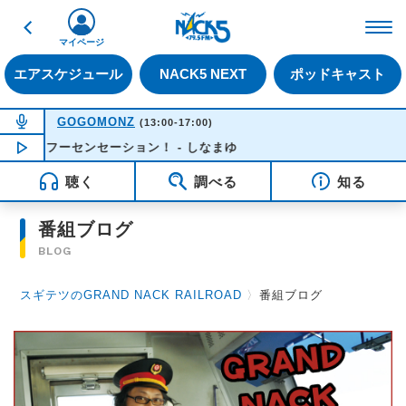
戻る
FM NACK5 79.5MHz（
マイページ
エアスケジュール
NACK5 NEXT
ポッドキャスト
NOW ON AIR
GOGOMONZ
(13:00-17:00)
カンフーセンセーション！ - しなまゆ
NOW PLAYING
13:37
聴く
調べる
知る
番組ブログ
BLOG
スギテツのGRAND NACK RAILROAD
〉
番組ブログ