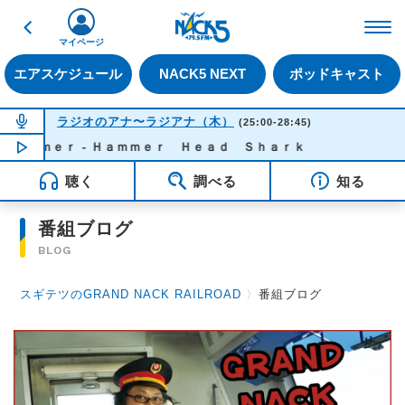
戻る
FM NACK5 79.5MHz（
マイページ
エアスケジュール
NACK5 NEXT
ポッドキャスト
NOW ON AIR
ラジオのアナ〜ラジアナ（木）
(25:00-28:45)
ｍｍｅｒ - Ｈａｍｍｅｒ Ｈｅａｄ Ｓｈａｒｋ
NOW PLAYING
02:01
聴く
調べる
知る
番組ブログ
BLOG
スギテツのGRAND NACK RAILROAD
〉
番組ブログ