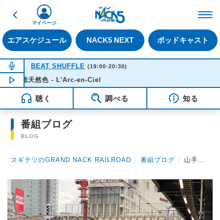
戻る
FM NACK5 79.5MHz（
マイページ
エアスケジュール
NACK5 NEXT
ポッドキャスト
NOW ON AIR
BEAT SHUFFLE
(19:00-20:30)
総天然色 - L'Arc-en-Ciel
NOW PLAYING
19:15
聴く
調べる
知る
番組ブログ
BLOG
スギテツのGRAND NACK RAILROAD
〉
番組ブログ
〉
山手線二題 & オオゼキタクさん保存車両を訪ねて