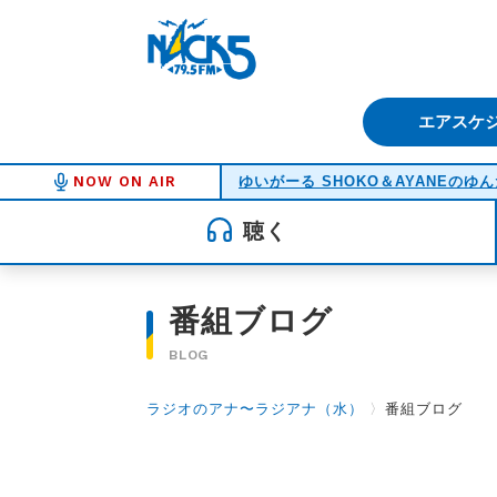
FM NACK5 79.5MHz（エフ
エアスケ
NOW ON AIR
ゆいがーる SHOKO＆AYANEの
聴く
番組ブログ
BLOG
ラジオのアナ〜ラジアナ（水）
〉
番組ブログ