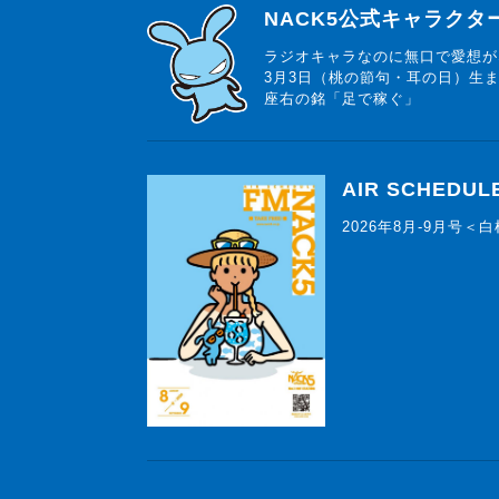
らじっと君
NACK5公式キャラク
ラジオキャラなのに無口で愛想が
3月3日（桃の節句・耳の日）生
座右の銘「足で稼ぐ」
AIR SCHEDUL
2026年8月-9月号＜