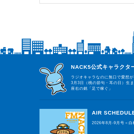
らじっと君
NACK5公式キャラク
ラジオキャラなのに無口で愛想が
3月3日（桃の節句・耳の日）生
座右の銘「足で稼ぐ」
AIR SCHEDUL
2026年8月-9月号＜