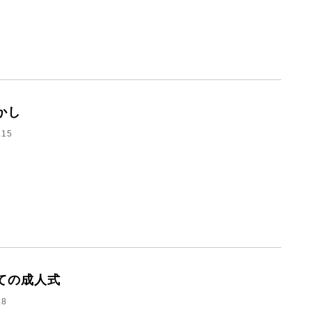
かし
.15
ての成人式
.8