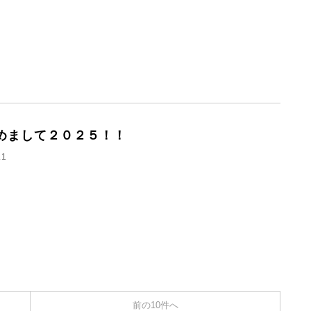
めまして２０２５！！
.1
前の10件へ