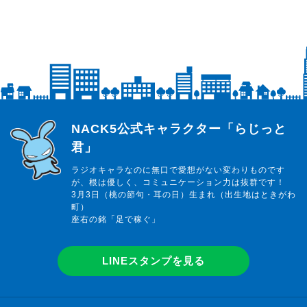
らじっと君
NACK5公式キャラクター「らじっと
君」
ラジオキャラなのに無口で愛想がない変わりものです
が、根は優しく、コミュニケーション力は抜群です！
3月3日（桃の節句・耳の日）生まれ（出生地はときがわ
町）
座右の銘「足で稼ぐ」
LINEスタンプを見る