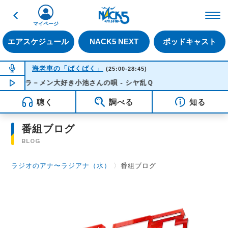
戻る
FM NACK5 79.5MHz（
マイページ
エアスケジュール
NACK5 NEXT
ポッドキャスト
NOW ON AIR
海老車の「ばくばく」
(25:00-28:45)
ラ－メン大好き小池さんの唄 - シヤ乱Ｑ
NOW PLAYING
03:04
聴く
調べる
知る
番組ブログ
BLOG
ラジオのアナ〜ラジアナ（水）
〉
番組ブログ