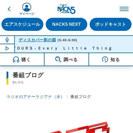
戻る
FM NACK5 79.5MHz（
マイページ
エアスケジュール
NACK5 NEXT
ポッドキャスト
NOW ON AIR
ディスカバー彩の国
(5:40-6:00)
 ＹＯＵＲＳ - Ｅｖｅｒｙ Ｌｉｔｔｌｅ Ｔｈｉｎｇ
NOW PLAYING
05:42
聴く
調べる
知る
番組ブログ
BLOG
ラジオのアナ〜ラジアナ（水）
〉
番組ブログ